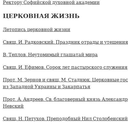
Ректору Софийской духовной академии
ЦЕРКОВНАЯ ЖИЗНЬ
Летопись церковной жизни
Свящ. И. Радковский. Праздник отрады и утешения
В. Теплов. Неутомимый глашатай мира
Свящ. И. Ефимов. Сорок лет пастырского служения
Прот. М. Зернов и свящ. М. Стаднюк. Церковные го
из Западной Украины и Закарпатья
Прот. А. Андреев. Св. благоверный князь Александр
Невский
Свящ. Н. Петухов. Преподобный Нил Столобенский