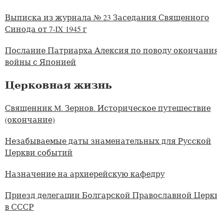
Выписка из журнала № 23 Заседания Священного
Синода от 7-IX 1945 г
Послание Патриарха Алексия по поводу окончани
войны с Японией
Церковная жизнь
Священник M. Зернов. Историческое путешествие
(окончание)
Незабываемые даты знаменательных для Русской
Церкви событий
Назначение на архиерейскую кафедру
Приезд делегации Болгарской Православной Церк
в СССР