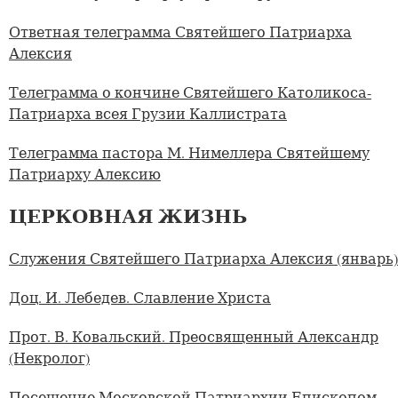
Ответная телеграмма Святейшего Патриарха
Алексия
Телеграмма о кончине Святейшего Католикоса-
Патриарха всея Грузии Каллистрата
Телеграмма пастора М. Нимеллера Святейшему
Патриарху Алексию
ЦЕРКОВНАЯ ЖИЗНЬ
Служения Святейшего Патриарха Алексия (январь)
Доц. И. Лебедев. Славление Христа
Прот. В. Ковальский. Преосвященный Александр
(Некролог)
Посещение Московской Патриархии Епископом