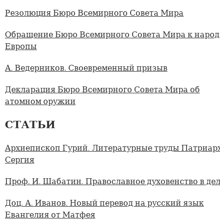
Резолюция Бюро Всемирного Совета Мира
Обращение Бюро Всемирного Совета Мира к наро
Европы
А. Ведерников. Своевременный призыв
Декларация Бюро Всемирного Совета Мира об
атомном оружии
СТАТЬИ
Архиепископ Гурий. Литературные труды Патриар
Сергия
Проф. И. Шабатин. Православное духовенство в де
Доц. А. Иванов. Новый перевод на русский язык
Евангелия от Матфея