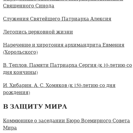
Священного Синода
Служения Святейшего Патриарха Алексия
Летопись церковной жизни
Наречение и хиротония архимандрита Евмения
(Хорольского)
В. Теплов. Памяти Патриарха Сергия (к 10-летию со
дня кончины)
И. Хибарин. А. С. Хомяков (к 150-летию со дня
рождения)
В ЗАЩИТУ МИРА
Коммюнике о заседании Бюро Всемирного Совета
Мира