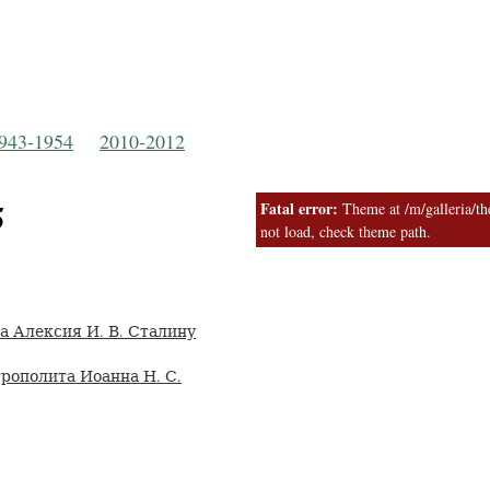
Русская Православная Церковь
 Московской Пат
943-1954
2010-2012
5
Fatal error:
Theme at /m/galleria/the
not load, check theme path.
 Алексия И. В. Сталину
рополита Иоанна Н. С.