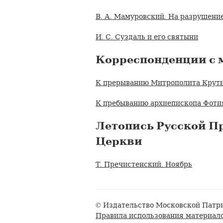
В. А. Мамуровский. На разрушение
И. С. Суздаль и его святыни
Корреспонденции с 
К прерыванию Митрополита Крути
К пребыванию архиепископа Фотия
Летопись Русской П
Церкви
Т. Пречистенский. Ноябрь
© Издательство Московской Патри
Правила использования материал