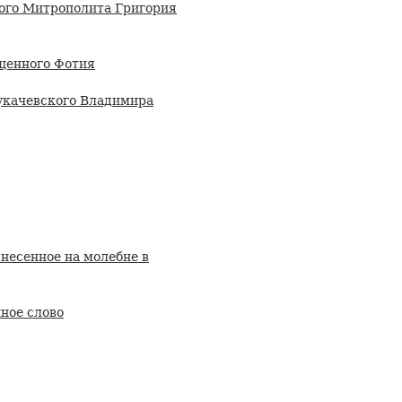
ого Митрополита Григория
щенного Фотия
укачевского Владимира
несенное на молебне в
ное слово