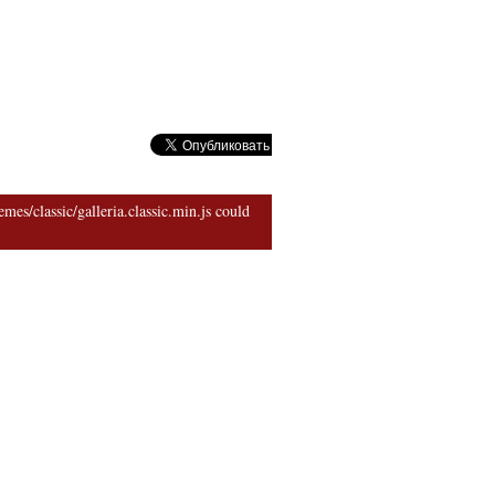
риархии
mes/classic/galleria.classic.min.js could