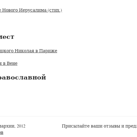
 Нового Иерусалима (стих.)
мест
цкого Николая в Париже
 в Вене
равославной
архии, 2012
Присылайте ваши отзывы и пред
ов