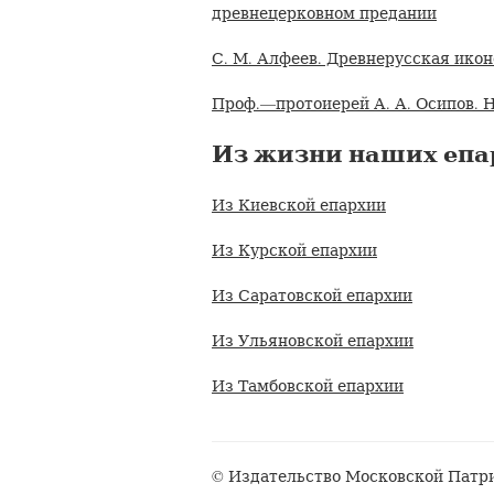
древнецерковном предании
С. М. Алфеев. Древнерусская ико
Проф.—протоиерей А. А. Осипов. Н
Из жизни наших епа
Из Киевской епархии
Из Курской епархии
Из Саратовской епархии
Из Ульяновской епархии
Из Тамбовской епархии
© Издательство Московской Патри