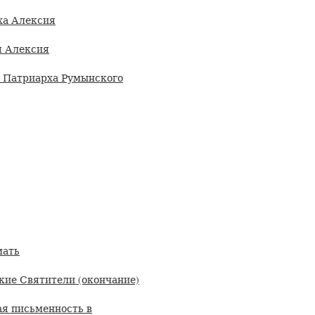
ха Алексия
ля Алексия
о Патриарха Румынского
мать
ие Святители (окончание)
ая письменность в