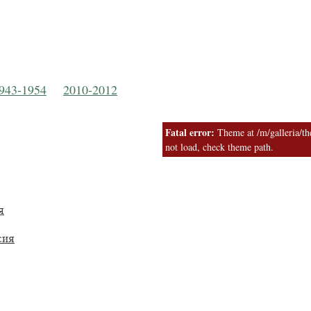
Русская Православная Церковь
 Московской Пат
943-1954
2010-2012
Fatal error:
Theme at /m/galleria/the
not load, check theme path.
я
сия