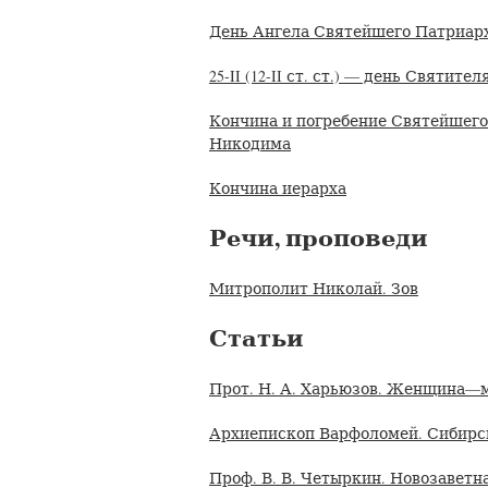
День Ангела Святейшего Патриар
25-II (12-II ст. ст.) — день Святите
Кончина и погребение Святейшег
Никодима
Кончина иерарха
Речи, проповеди
Митрополит Николай. Зов
Статьи
Прот. Н. А. Харьюзов. Женщина—
Архиепископ Варфоломей. Сибирск
Проф. В. В. Четыркин. Новозаветн