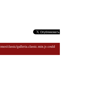
риархии
mes/classic/galleria.classic.min.js could