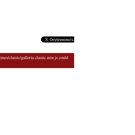
риархии
mes/classic/galleria.classic.min.js could