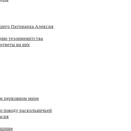
йшего Патриарха Алексия
дню тезоименитства
ответы на них
ом церковном мире
по поводу раскольничьей
асия
енщине