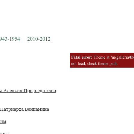
Русская Православная Церковь
 Московской Пат
943-1954
2010-2012
Fatal error:
Theme at /m/galleria/the
not load, check theme path.
а Алексия Председателю
 Патриарха Вениамина
сим
едры