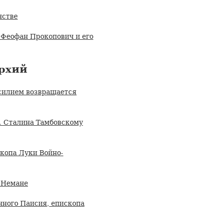
нстве
 Феофан Прокопович и его
рхий
силием возвращается
. Сталина Тамбовскому
копа Луки Войно-
а Немане
ного Паисия, епископа