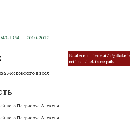
Русская Православная Церковь
 Московской Пат
943-1954
2010-2012
2
Fatal error:
Theme at /m/galleria/the
not load, check theme path.
ха Московского и всея
СТЬ
тейшего Патриарха Алексия
тейшего Патриарха Алексия