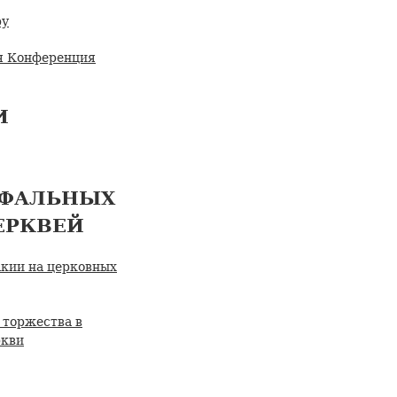
ру
ая Конференция
И
ЕФАЛЬНЫХ
ЕРКВЕЙ
кии на церковных
торжества в
ркви