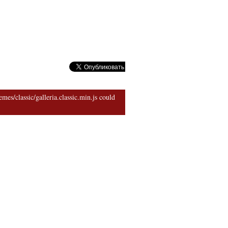
риархии
mes/classic/galleria.classic.min.js could