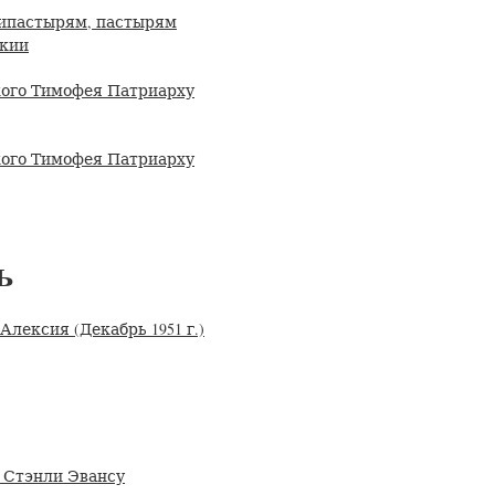
ипастырям, пастырям
акии
ого Тимофея Патриарху
ого Тимофея Патриарху
Ь
лексия (Декабрь 1951 г.)
 Стэнли Эвансу