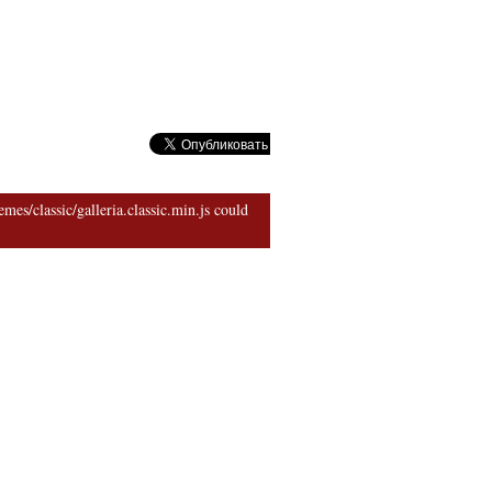
риархии
mes/classic/galleria.classic.min.js could