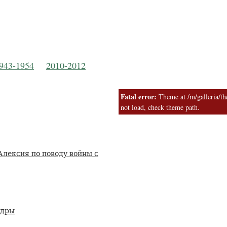
Русская Православная Церковь
 Московской Пат
943-1954
2010-2012
Fatal error:
Theme at /m/galleria/the
not load, check theme path.
лексия по поводу войны с
едры