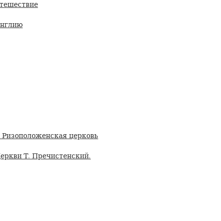
утешествие
Англию
я Ризоположенская церковь
еркви Т. Пречистенский.