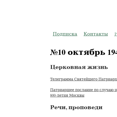
Журнал
Подписка
Контакты
1
№10 октябрь 19
Церковная жизнь
Телеграмма Святейшего Патриарх
Патриаршее послание по случаю ц
800-летия Москвы
Речи, проповеди