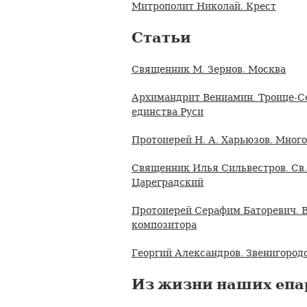
Митрополит Николай. Крест
Статьи
Священник М. Зернов. Москва
Архимандрит Вениамин. Троице-С
единства Руси
Протоиерей Н. А. Харьюзов. Мног
Священник Илья Сильвестров. Св.
Цареградский
Протоиерей Серафим Баторевич. В
композитора
Георгий Александров. Звенигород
Из жизни наших епа