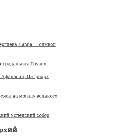
ергиева Лавра — символ
острадальная Грузия
 Афанасий, Патриарх
енок на могилу великого
ский Успенский собор
рхий