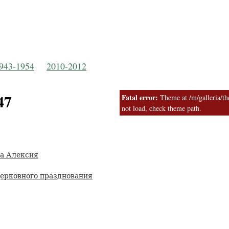
Русская Православная Церковь
 Московской Пат
943-1954
2010-2012
47
Fatal error:
Theme at /m/galleria/the
not load, check theme path.
а Алексия
ерковного празднования