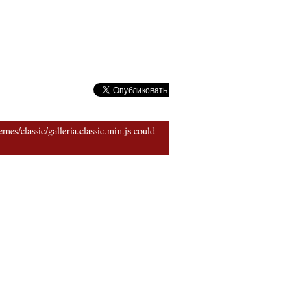
риархии
mes/classic/galleria.classic.min.js could