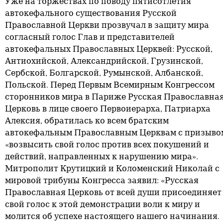
Уже на торжествах по поводу пятисотлетия
автокефального существования Русской
Православной Церкви прозвучал в защиту мира
согласный голос Глав и представителей
автокефальных Православных Церквей: Русской,
Антиохийской, Александрийской, Грузинской,
Сербской, Болгарской, Румынской, Албанской,
Польской. Перед Первым Всемирным Конгрессом
сторонников мира в Париже Русская Православна
Церковь в лице своего Первоиерарха, Патриарха
Алексия, обратилась ко всем братским
автокефальным Православным Церквам с призыво
«возвысить свой голос против всех покушений и
действий, направленных к нарушению мира».
Митрополит Крутицкий и Коломенский Николай с
мировой трибуны Конгресса заявил: «Русская
Православная Церковь от всей души присоединяет
свой голос к этой демонстрации воли к миру и
молится об успехе настоящего нашего начинания.